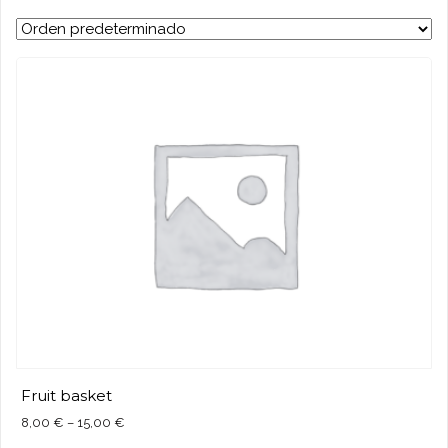
Fruit basket
8,00
€
–
15,00
€