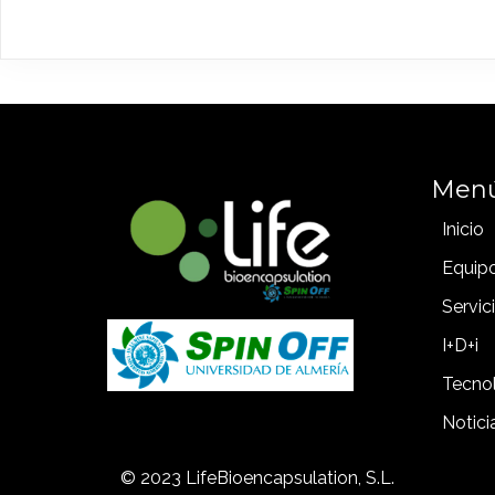
Men
Inicio
Equip
Servic
I+D+i
Tecno
Notici
© 2023 LifeBioencapsulation, S.L.