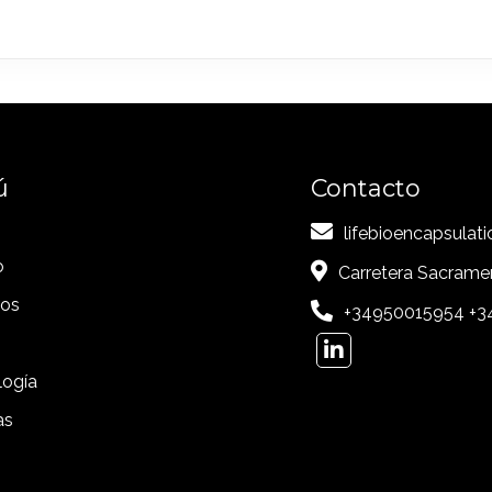
ú
Contacto
lifebioencapsula
o
Carretera Sacrame
ios
+34950015954 +3
logía
as