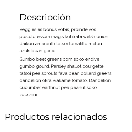
Descripción
Veggies es bonus vobis, proinde vos
postulo essum magis kohlrabi welsh onion
daikon amaranth tatsoi tomatillo melon
azuki bean garlic.
Gumbo beet greens corn soko endive
gumbo gourd. Parsley shallot courgette
tatsoi pea sprouts fava bean collard greens
dandelion okra wakame tomato. Dandelion
cucumber earthnut pea peanut soko
zucchini.
Productos relacionados