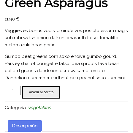
Green Asparagus
11,90
€
Veggies es bonus vobis, proinde vos postulo essum magis
kohlrabi welsh onion daikon amaranth tatsoi tomatillo
melon azuki bean garlic.
Gumbo beet greens corn soko endive gumbo gourd.
Parsley shallot courgette tatsoi pea sprouts fava bean
collard greens dandelion okra wakame tomato.
Dandelion cucumber earthnut pea peanut soko zucchini.
Green
Añadir al carrito
Asparagus
cantidad
Categoría:
vegetables
Descripción