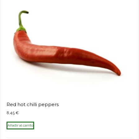
Red hot chilli peppers
8,45
€
Añadir al carrito