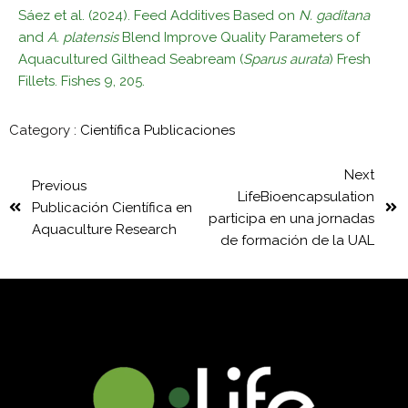
Sáez et al. (2024). Feed Additives Based on
N. gaditana
and
A. platensis
Blend Improve Quality Parameters of
Aquacultured Gilthead Seabream (
Sparus aurata
) Fresh
Fillets. Fishes 9, 205.
Category :
Científica
Publicaciones
Next
Previous
LifeBioencapsulation
Publicación Científica en
participa en una jornadas
Aquaculture Research
de formación de la UAL