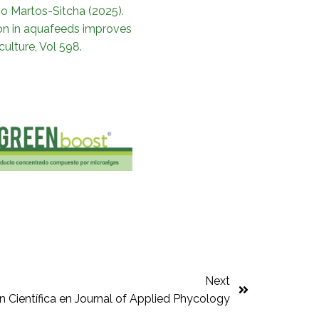
io Martos-Sitcha (2025).
ion in aquafeeds improves
ulture, Vol 598.
Next
n Científica en Journal of Applied Phycology