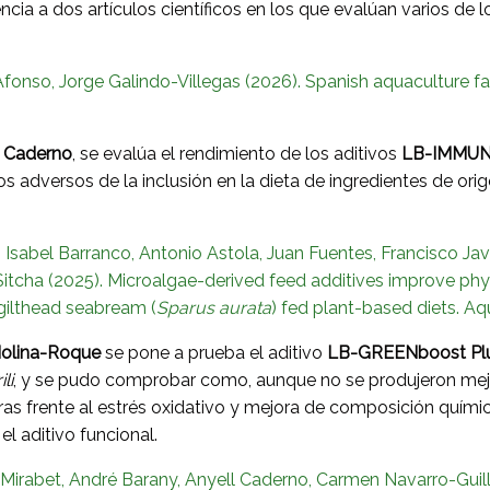
encia a dos artículos científicos en los que evalúan varios de
fonso, Jorge Galindo-Villegas (2026). Spanish aquaculture fa
l Caderno
, se evalúa el rendimiento de los aditivos
LB-IMMUN
tos adversos de la inclusión en la dieta de ingredientes de ori
, Isabel Barranco, Antonio Astola, Juan Fuentes, Francisco Ja
tcha (2025). Microalgae-derived feed additives improve physio
e gilthead seabream (
Sparus aurata
) fed plant-based diets. Aq
Molina-Roque
se pone a prueba el aditivo
LB-GREENboost Pl
li
, y se pudo comprobar como, aunque no se produjeron mej
oras frente al estrés oxidativo y mejora de composición quí
el aditivo funcional.
irabet, André Barany, Anyell Caderno, Carmen Navarro-Guillé