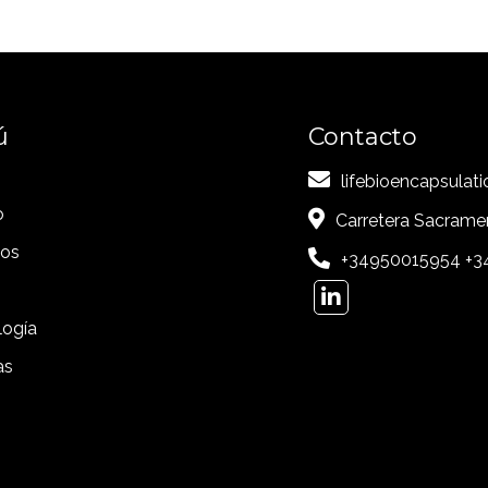
ú
Contacto
lifebioencapsula
o
Carretera Sacrame
ios
+34950015954 +3
logía
as