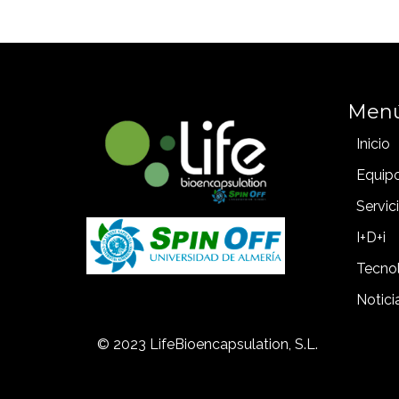
Men
Inicio
Equip
Servic
I+D+i
Tecno
Notici
© 2023 LifeBioencapsulation, S.L.