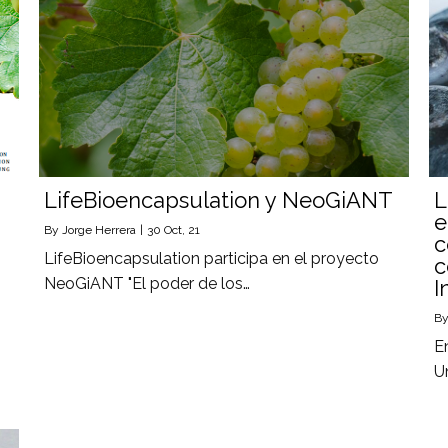
LifeBioencapsulation y NeoGiANT
L
e
By
Jorge Herrera
|
30
Oct, 21
c
LifeBioencapsulation participa en el proyecto
c
NeoGiANT "El poder de los…
I
B
E
U