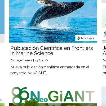
Publicación Científica en Frontiers
J
in Marine Science
A
By
Jorge Herrera
|
23
Abr, 26
B
Nueva publicación científica enmarcada en el
E
proyecto NeoGiANT.
o